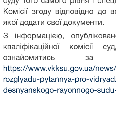
суду того самого рівня і спеці
Комісії згоду відповідно до 
якої додати свої документи.
З інформацією, опубліков
кваліфікаційної комісії су
ознайомитись за
https://www.vkksu.gov.ua/news
rozglyadu-pytannya-pro-vidrya
desnyanskogo-rayonnogo-sudu